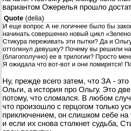
вариантом Ожерелья прошло достат
Quote
(
delia
)
И еще вопрос А не логичнее было бы зако
начинать совершенно новый цикл «Зелено
Стикура переживать эти пытки? Да и Ольг
оттолкнул девушку? Почему вы решили нач
(благополучно) ее в трилогии? Просто мен
Я ожидала что вот-вот и они помирятся! П
Ну, прежде всего затем, что ЗА - эт
Ольги, а история про Ольгу. Это дв
потому, что сломался. В любом слу
что произошло с герцогом только ус
приключением, он слишком себе на 
и если их снова столкнет судьба, Ст