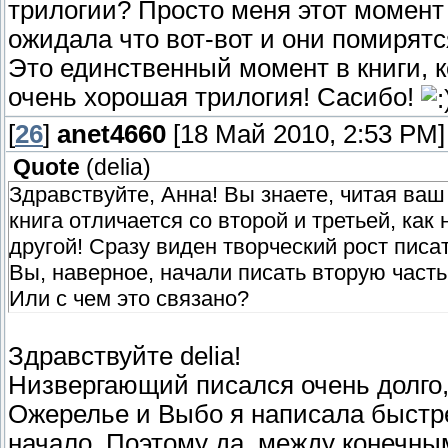
трилогии? Просто меня этот момент
ожидала что вот-вот и они помирятс
Это единственный момент в книги, к
очень хорошая трилогия! Сасибо!
[
26
]
anet4660
[18 Май 2010, 2:53 PM]
Quote
(
delia
)
Здравствуйте, Анна! Вы знаете, читая ваш
книга отличается со второй и третьей, ка
другой! Сразу виден творческий рост писа
Вы, наверное, начали писать вторую часть
Или с чем это связано?
Здравствуйте delia!
Низвергающий писался очень долго, 
Ожерелье и Выбо я написала быстре
начало. Поэтому да, между конечн