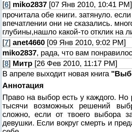
[
6
]
miko2837
[07 Янв 2010, 10:41 PM]
прочитала обе книги. затянуло. есл
впечатлении они не сказались. мног
глубины,нашло какой-то отклик на л
[
7
]
anet4660
[09 Янв 2010, 9:02 PM]
miko2837
, рада, что вам понравило
[
8
]
Митр
[26 Фев 2010, 11:17 PM]
В апреле выходит новая книга
"Выб
Аннотация
Право на выбор есть у каждого. Но 
тысячи возможных решений выбр
сложно, если от твоего выбора з
девушки. Если вокруг смерть и пред
себе.