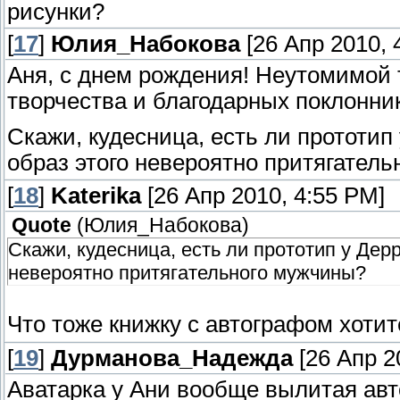
рисунки?
[
17
]
Юлия_Набокова
[26 Апр 2010, 
Аня, с днем рождения! Неутомимой 
творчества и благодарных поклонни
Скажи, кудесница, есть ли прототип 
образ этого невероятно притягател
[
18
]
Katerika
[26 Апр 2010, 4:55 PM]
Quote
(
Юлия_Набокова
)
Скажи, кудесница, есть ли прототип у Дерр
невероятно притягательного мужчины?
Что тоже книжку с автографом хоти
[
19
]
Дурманова_Надежда
[26 Апр 2
Аватарка у Ани вообще вылитая авто