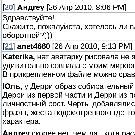
[
20
]
Андrey
[26 Апр 2010, 8:06 PM]
Здравствуйте!
Скажите, пожалуйста, хотелось ли в
оборотней?)))
[
21
]
anet4660
[26 Апр 2010, 9:13 PM]
Katerika,
нет аватарку рисовала не я
удивительно совпала с моим мироощ
В прикрепленном файле можно срав
Юль,
у Дерри образ собирательный 
Дерри из первой части и Дерри из п
личностный рост. Черты добавлялис
фразы, жеста подсмотренного где-то
характера.
Андrey
скорее нет, чем да...хотя р