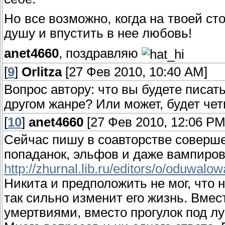
Но все возможно, когда на твоей ст
душу и впустить в нее любовь!
anet4660
, поздравляю
[
9
]
Orlitza
[27 Фев 2010, 10:40 AM]
Вопрос автору: что вы будете писать
другом жанре? Или может, будет четв
[
10
]
anet4660
[27 Фев 2010, 12:06 PM
Сейчас пишу в соавторстве соверше
попаданок, эльфов и даже вампиров
http://zhurnal.lib.ru/editors/o/oduwal
Никита и предположить не мог, что н
так сильно изменит его жизнь. Вмес
умертвиями, вместо прогулок под л