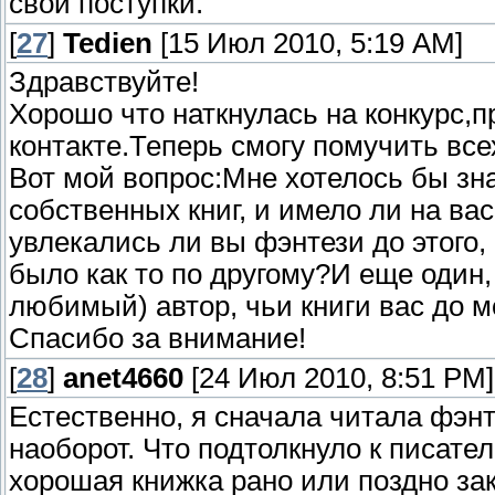
свои поступки.
[
27
]
Tedien
[15 Июл 2010, 5:19 AM]
Здравствуйте!
Хорошо что наткнулась на конкурс,п
контакте.Теперь смогу помучить все
Вот мой вопрос:Мне хотелось бы зна
собственных книг, и имело ли на ва
увлекались ли вы фэнтези до этого,
было как то по другому?И еще один
любимый) автор, чьи книги вас до м
Спасибо за внимание!
[
28
]
anet4660
[24 Июл 2010, 8:51 PM]
Естественно, я сначала читала фэнте
наоборот. Что подтолкнуло к писате
хорошая книжка рано или поздно за