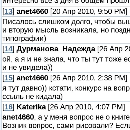
интересно все 3 дня в общем прошл
[
13
]
anet4660
[20 Апр 2010, 9:50 PM]
Писалось слишком долго, чтобы выш
и вторую мысль возникала, но позд
типографии)
[
14
]
Дурманова_Надежда
[26 Апр 2
ой, а я и не знала, что ты тут тоже 
и не увидела))
[
15
]
anet4660
[26 Апр 2010, 2:38 PM]
я тут давно)) кстати, конкурс на в
ссыль не кидала)
[
16
]
Katerika
[26 Апр 2010, 4:07 PM]
anet4660
, а у меня вопрос не о кни
Возник вопрос, сами рисовали? Если