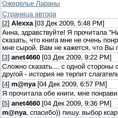
Ожерелье Лараны
Страница автора
[
2
]
Alexxa
[03 Дек 2009, 5:48 PM]
Анна, здравствуйте! Я прочитала "
сказать, что книга мне не очень пон
мне сырой. Вам не кажется, что Вы
[
3
]
anet4660
[03 Дек 2009, 9:22 PM]
Сложно сказать.... с одной стороны 
другой - история не терпит слагате
[
4
]
m@nya
[04 Дек 2009, 6:57 PM]
Я прочитала обе книги, мне понрав
[
5
]
anet4660
[04 Дек 2009, 9:36 PM]
m@nya
, спасибо)) пишу. выбор ксар