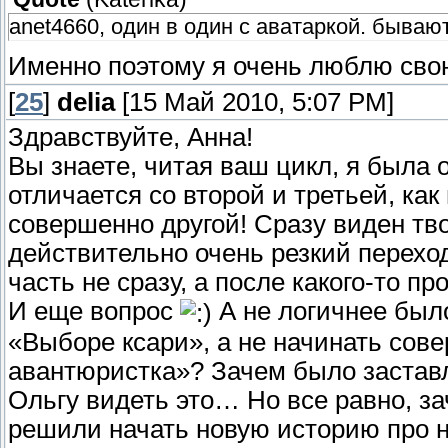
anet4660, один в один с аватаркой. бываю
Именно поэтому я очень люблю свою
[
25
]
delia
[15 Май 2010, 5:07 PM]
Здравствуйте, Анна!
Вы знаете, читая ваш цикл, я была 
отличается со второй и третьей, ка
совершенно другой! Сразу виден тво
действительно очень резкий переход
часть не сразу, а после какого-то п
И еще вопрос
А не логичнее был
«Выборе ксари», а не начинать сов
авантюристка»? Зачем было заставл
Ольгу видеть это… Но все равно, з
решили начать новую историю про ни