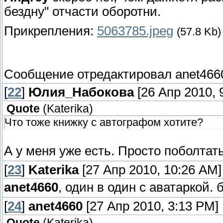
бездну" отчасти оборотни.
Прикрепления:
5063785.jpeg
(57.8 Kb)
Сообщение отредактировал
anet466
[
22
]
Юлия_Набокова
[26 Апр 2010, 
Quote
(
Katerika
)
Что тоже книжку с автографом хотите?
А у меня уже есть. Просто поболтат
[
23
]
Katerika
[27 Апр 2010, 10:26 AM]
anet4660
, один в один с аватаркой
[
24
]
anet4660
[27 Апр 2010, 3:13 PM]
Quote
(
Katerika
)