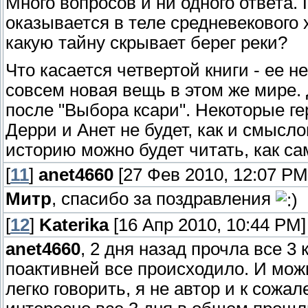
Много вопросов и ни одного ответа.
оказывается в теле средневекового 
какую тайну скрывает берег реки?
Что касается четвертой книги - ее н
совсем новая вещь в этом же мире. 
после "Выбора ксари". Некоторые ге
Дерри и Анет не будет, как и смысл
историю можно будет читать, как с
[
11
]
anet4660
[27 Фев 2010, 12:07 PM
Митр
, спасибо за поздравления
[
12
]
Katerika
[16 Апр 2010, 10:44 PM]
anet4660
, 2 дня назад прочла все 3
поактивней все происходило. И можн
легко говорить, я не автор и к сожал