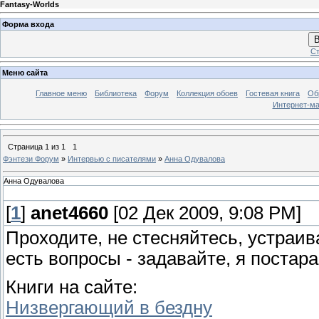
Fantasy-Worlds
Форма входа
В
Ст
Меню сайта
Главное меню
Библиотека
Форум
Коллекция обоев
Гостевая книга
Об
Интернет-ма
Страница
1
из
1
1
Фэнтези Форум
»
Интервью с писателями
»
Анна Одувалова
Анна Одувалова
[
1
]
anet4660
[02 Дек 2009, 9:08 PM]
Проходите, не стесняйтесь, устраив
есть вопросы - задавайте, я постар
Книги на сайте:
Низвергающий в бездну