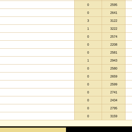
0
2595
0
2641
3
3122
1
3222
0
2574
0
2208
0
2581
1
2943
0
2580
0
2659
0
2599
0
2741
0
2434
0
2795
0
3159