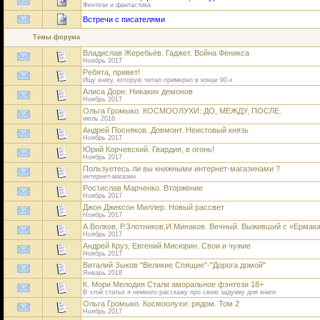
Фентези и фантастика
Встречи с писателями
Темы форума
Владислав Жеребьёв. Гаджет. Война Феникса
Ноябрь 2017
Ребята, привет!
Ищу книгу, которую читал примерно в конце 90-х
Алиса Дорн. Никаких демонов
Ноябрь 2017
Ольга Громыко. КОСМООЛУХИ: ДО, МЕЖДУ, ПОСЛЕ.
июль 2016
Андрей Посняков. Довмонт. Неистовый князь
Ноябрь 2017
Юрий Корчевский. Гвардия, в огонь!
Ноябрь 2017
Пользуетесь ли вы книжными интернет-магазинами ?
интернет-магазин
Ростислав Марченко. Вторжение
Ноябрь 2017
Джон Джексон Миллер. Новый рассвет
Ноябрь 2017
А.Волков, Р.Злотников,И.Минаков. Вечный. Выживший с «Ермак
Ноябрь 2017
Андрей Круз, Евгений Мисюрин. Свои и чужие
Ноябрь 2017
Виталий Зыков "Великие Спящие"-"Дорога домой"
Январь 2018
К. Мори Мелодия Стали аморальное фэнтези 18+
В этой статье я немного расскажу про свою задумку для книги
Ольга Громыко. Космоолухи: рядом. Том 2
Ноябрь 2017