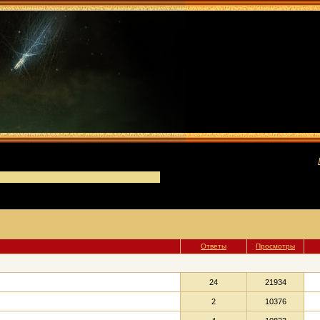
[
Ответы
Просмотры
24
21934
2
10376