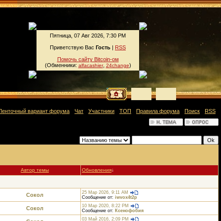
Пятница, 07 Авг 2026, 7:30 PM
Приветствую Вас
Гость
|
RSS
Помочь сайту Bitcoin-ом
(Обменники:
,
)
alfacashier
24change
Ленточный вариант форума
·
Чат
·
Участники
·
ТОП
·
Правила форума
·
Поиск
·
RSS
]
Фильтр по:
Автор темы
Обновления
↓
25 Мар 2026, 9:11 AM
Сокол
Сообщение от:
iwvox4t2p
10 Мар 2020, 8:22 PM
Сокол
Сообщение от:
Ксенофобия
03 Май 2016, 2:09 PM