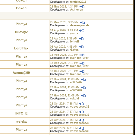
Сокол
Сообщение от:
temlein2015
28 Янв 2014, 4:34 PM
Сокол
Сообщение от:
Ashkelon
25 Июн 2026, 3:35 PM
Plamya
Сообщение от:
daseanjemiah
24 Апр 2026, 9:29 PM
fuloviy2
Сообщение от:
yasua
23 Авг 2025, 8:58 AM
Plamya
Сообщение от:
lyiholl
03 Авг 2025, 4:41 AM
LordFlax
Сообщение от:
Gakus
13 Фев 2025, 2:10 PM
Plamya
Сообщение от:
Rainconjuror
13 Фев 2025, 2:10 PM
Plamya
Сообщение от:
Rainconjuror
13 Фев 2025, 2:10 PM
Аленк@99
Сообщение от:
Rainconjuror
27 Ноя 2024, 11:08 AM
Plamya
Сообщение от:
e0085282
27 Ноя 2024, 11:08 AM
Plamya
Сообщение от:
e0085282
27 Ноя 2024, 11:08 AM
Plamya
Сообщение от:
cakoki
28 Окт 2024, 7:38 PM
Plamya
Сообщение от:
vdbvdscacs32
28 Окт 2024, 7:37 PM
INFO_E
Сообщение от:
vdbvdscacs32
28 Окт 2024, 7:35 PM
rysiekx
Сообщение от:
vdbvdscacs32
28 Окт 2024, 6:51 PM
Plamya
Сообщение от:
vdbvdscacs32