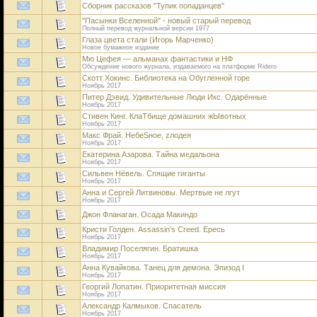
Сборник рассказов "Тупик попаданцев"
"Пасынки Вселенной" - новый старый перевод
Полный перевод журнальной версии 1977
Глаза цвета стали (Игорь Марченко)
Новое бумажное издание
Мю Цефея — альманах фантастики и НФ
Обсуждение нового журнала, издаваемого на платформе Ridero
Скотт Хокинс. Библиотека на Обугленной горе
Ноябрь 2017
Питер Дэвид. Удивительные Люди Икс. Одарённые
Ноябрь 2017
Стивен Кинг. КлаТбище домашних жЫвотных
Ноябрь 2017
Макс Фрай. НебeSное, zлодея
Ноябрь 2017
Екатерина Азарова. Тайна медальона
Ноябрь 2017
Сильвен Нёвель. Спящие гиганты
Ноябрь 2017
Анна и Сергей Литвиновы. Мертвые не лгут
Ноябрь 2017
Джон Фланаган. Осада Макиндо
Кристи Голден. Assassin’s Creed. Ересь
Ноябрь 2017
Владимир Поселягин. Братишка
Ноябрь 2017
Анна Кувайкова. Танец для демона. Эпизод I
Ноябрь 2017
Георгий Лопатин. Приоритетная миссия
Ноябрь 2017
Александр Калмыков. Спасатель
Ноябрь 2017