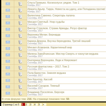
Ольга Громыко. Космоолухи: рядом. Том 1
Ноябрь 2017
Ирмата Арьяр. Тирра. Невеста на удачу, или Попаданка против!
Ноябрь 2017
Валентина Савенко. Секретарь палача
Сентябрь 2017
Михаил Светлый. Узор судьбы
Сентябрь 2017
Виктор Стрелков. Стражи Армады. Резус-фактор
Сентябрь 2017
Вероника Мелан. Бернарда
Сентябрь 2017
Карина Демина. Внучка берендеева. Третий лишний
Сентябрь 2017
Михаил Атаманов. Карантинный мир
Сентябрь 2017
Милена Завойчинская. Мистер Смерть и чокнутая ведьма
Сентябрь 2017
Екатерина Воронцова. Леди и Некромант
Сентябрь 2017
Русская фантастика – 2017. Том 2
Сентябрь 2017
Пола Брекстон. Зимняя ведьма
Сентябрь 2017
Бен Каунтер. Кассий
Сентябрь 2017
Василий Сахаров. Темный
Сентябрь 2017
Владимир Поселягин. Берсерк
Сентябрь 2017
В этом форуме тем:
216
. На странице показано тем:
50
.
1
Страница
1
из
5
2
3
4
5
»