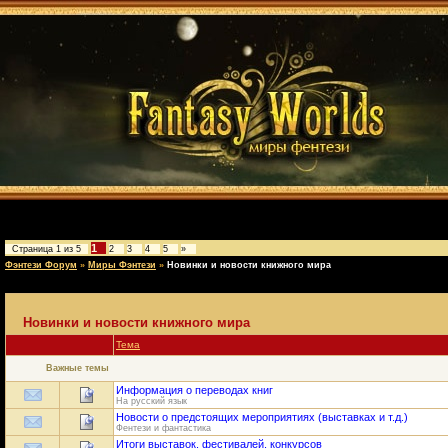
1
Страница
1
из
5
2
3
4
5
»
Фэнтези Форум
»
Миры Фэнтези
»
Новинки и новости книжного мира
Новинки и новости книжного мира
Тема
Важные темы
Информация о переводах книг
На русский язык
Новости о предстоящих мероприятиях (выставках и т.д.)
Фентези и фантастика
Итоги выставок, фестивалей, конкурсов