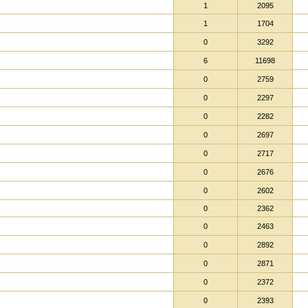
1
2095
1
1704
0
3292
6
11698
0
2759
0
2297
0
2282
0
2697
0
2717
0
2676
0
2602
0
2362
0
2463
0
2892
0
2871
0
2372
0
2393