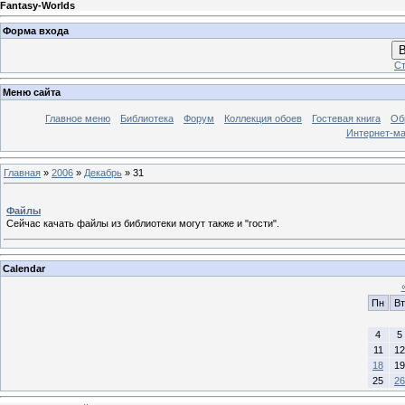
Fantasy-Worlds
Форма входа
В
Ст
Меню сайта
Главное меню
Библиотека
Форум
Коллекция обоев
Гостевая книга
Об
Интернет-ма
Главная
»
2006
»
Декабрь
»
31
Файлы
Сейчас качать файлы из библиотеки могут также и "гости".
Calendar
Пн
Вт
4
5
11
12
18
19
25
26