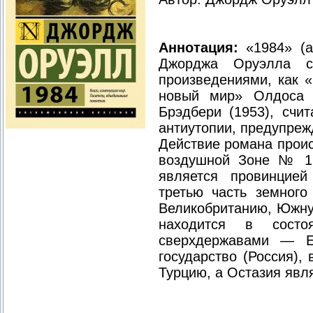
Аннотация:
«1984» (а
Джорджа Оруэлла с
произведениями, как 
новый мир» Олдоса Х
Брэдбери (1953), счи
антиутопии, предупреж
Действие романа проис
воздушной Зоне № 1 
является провинцией
третью часть земног
Великобританию, Южну
находится в сост
сверхдержавами — Ев
государство (Россия),
Турцию, а Остазия явл