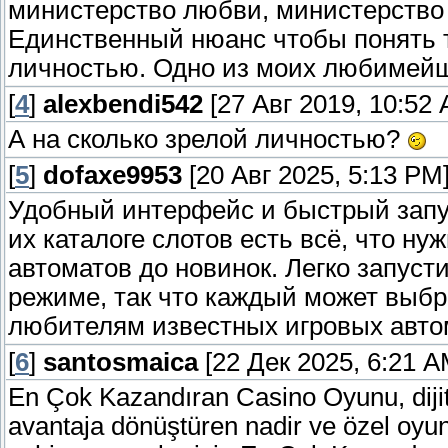
министерство любви, министерство м
Единственный нюанс чтобы понять т
личностью. Одно из моих любимейш
[
4
]
alexbendi542
[27 Авг 2019, 10:52
А на сколько зрелой личностью?
[
5
]
dofaxe9953
[20 Авг 2025, 5:13 PM
Удобный интерфейс и быстрый запус
их каталоге слотов есть всё, что ну
автоматов до новинок. Легко запусти
режиме, так что каждый может выб
любителям известных игровых авто
[
6
]
santosmaica
[22 Дек 2025, 6:21 A
En Çok Kazandıran Casino Oyunu, dijita
avantaja dönüştüren nadir ve özel oyun 