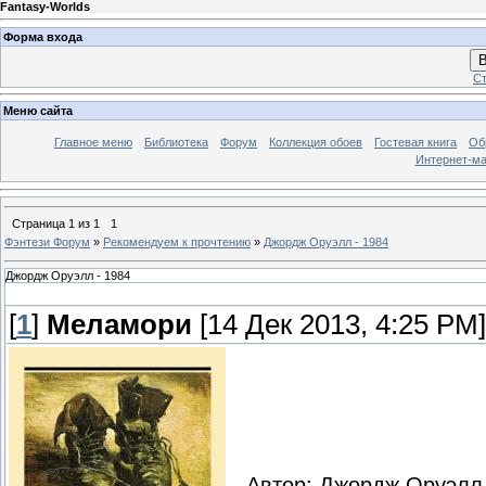
Fantasy-Worlds
Форма входа
В
Ст
Меню сайта
Главное меню
Библиотека
Форум
Коллекция обоев
Гостевая книга
Об
Интернет-ма
Страница
1
из
1
1
Фэнтези Форум
»
Рекомендуем к прочтению
»
Джордж Оруэлл - 1984
Джордж Оруэлл - 1984
[
1
]
Меламори
[14 Дек 2013, 4:25 PM]
Автор: Джордж Оруэлл