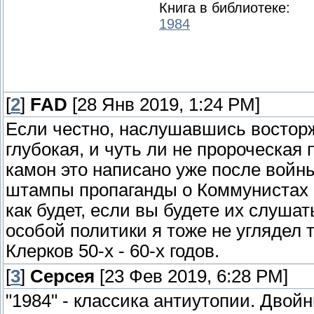
Книга в библиотеке:
1984
[
2
]
FAD
[28 Янв 2019, 1:24 PM]
Если честно, наслушавшись восторж
глубокая, и чуть ли не пророческая 
камон это написано уже после войн
штампы пропаганды о Коммунистах и 
как будет, если вы будете их слушать
особой политики я тоже не углядел 
Клерков 50-х - 60-х годов.
[
3
]
Серсея
[23 Фев 2019, 6:28 PM]
"1984" - классика антиутопии. Двой