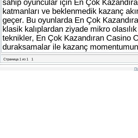
sahip oyuncular için En Çok Kazandı
katmanları ve beklenmedik kazanç akım
geçer. Bu oyunlarda En Çok Kazandıran
klasik kalıplardan ziyade mikro olasılık 
teknikler, En Çok Kazandıran Casino O
duraksamalar ile kazanç momentumunu 
Страница
1
из
1
1
По