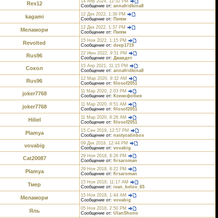
14 Апр 2024, 12:52 PM
Rex12
Сообщение от:
annafridkina8
12 Дек 2022, 1:39 PM
kagami
Сообщение от:
Пэппи
12 Дек 2022, 1:37 PM
Меламори
Сообщение от:
Пэппи
15 Ноя 2022, 1:15 PM
Revolted
Сообщение от:
deep1719
22 Июн 2022, 9:51 PM
Rus96
Сообщение от:
Джавдет
15 Апр 2021, 11:15 PM
Сокол
Сообщение от:
annafridkina8
12 Мар 2020, 9:32 AM
Rus96
Сообщение от:
filosof2051
11 Мар 2020, 2:03 PM
joker7768
Сообщение от:
Ксенофобия
11 Мар 2020, 8:51 AM
joker7768
Сообщение от:
filosof2051
11 Мар 2020, 8:26 AM
Hiliel
Сообщение от:
filosof2051
15 Сен 2019, 12:57 PM
Plamya
Сообщение от:
nastycatinbox
09 Дек 2018, 12:44 PM
vovabig
Сообщение от:
vovabig
29 Ноя 2018, 8:26 PM
Cat20087
Сообщение от:
firsaroman
29 Ноя 2018, 8:22 PM
Plamya
Сообщение от:
firsaroman
15 Ноя 2018, 11:17 AM
Тмер
Сообщение от:
ivan_belov_65
15 Ноя 2018, 1:44 AM
Меламори
Сообщение от:
vovabig
05 Ноя 2018, 2:50 PM
Яль
Сообщение от:
UlanShono