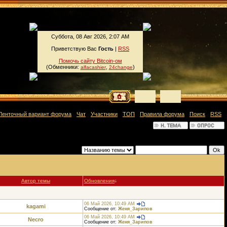
Суббота, 08 Авг 2026, 2:07 AM
Приветствую Вас
Гость
|
RSS
Помочь сайту Bitcoin-ом
(Обменники:
,
)
alfacashier
24change
Ленточный вариант форума
·
Чат
·
Участники
·
ТОП
·
Правила форума
·
Поиск
·
RSS
]
Фильтр по:
Автор темы
Обновления
↓
06 Май 2026, 10:49 AM
kagami
Сообщение от:
Женя_Зарипов
06 Май 2026, 10:49 AM
Necro
Сообщение от:
Женя_Зарипов