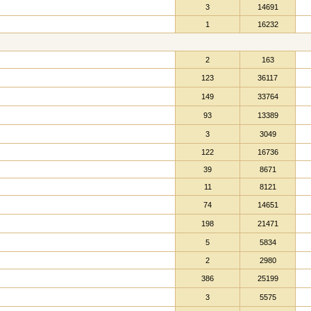
3
14691
1
16232
2
163
123
36117
149
33764
93
13389
3
3049
122
16736
39
8671
11
8121
74
14651
198
21471
5
5834
2
2980
386
25199
3
5575