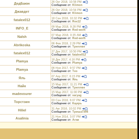
26 Окт 2018, 10:58 PM
ДедБаюн
Сообщение от:
Klimon
26 Окт 2018, 10:54 PM
Джавдет
Сообщение от:
Klimon
18 Сен 2018, 10:32 PM
fatalex012
Сообщение от:
Rex12
09 Мар 2018, 9:28 PM
INFO_E
Сообщение от:
Red-wolfi
07 Мар 2018, 0:35 AM
Nalsh
Сообщение от:
Red-wolfi
06 Фев 2018, 2:29 PM
Abrikoska
Сообщение от:
Триллве
27 Дек 2017, 10:50 PM
fatalex012
Сообщение от:
fatalex012
18 Дек 2017, 4:16 PM
Plamya
Сообщение от:
Plamya
06 Ноя 2017, 9:57 PM
Plamya
Сообщение от:
Тео
07 Апр 2017, 6:15 PM
Яль
Сообщение от:
Яль
15 Мар 2017, 11:21 PM
Найк
Сообщение от:
Триллве
15 Мар 2017, 11:00 PM
madevourer
Сообщение от:
varyag
03 Сен 2016, 6:07 PM
Торстэин
Сообщение от:
Кщерь
31 Авг 2016, 10:02 PM
Hiliel
Сообщение от:
Триша7394
21 Ноя 2014, 3:07 PM
Asalinia
Сообщение от:
Агни