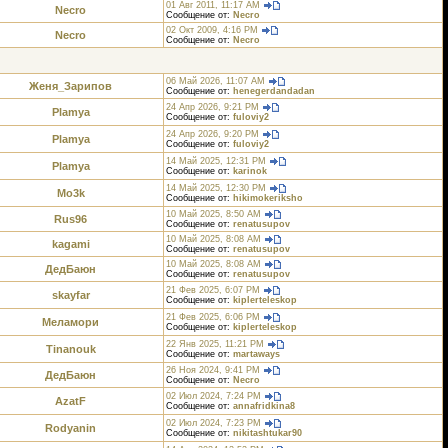
01 Авг 2011, 11:17 AM
Necro
Сообщение от:
Necro
02 Окт 2009, 4:16 PM
Necro
Сообщение от:
Necro
06 Май 2026, 11:07 AM
Женя_Зарипов
Сообщение от:
henegerdandadan
24 Апр 2026, 9:21 PM
Plamya
Сообщение от:
fuloviy2
24 Апр 2026, 9:20 PM
Plamya
Сообщение от:
fuloviy2
14 Май 2025, 12:31 PM
Plamya
Сообщение от:
karinok
14 Май 2025, 12:30 PM
Mo3k
Сообщение от:
hikimokeriksho
10 Май 2025, 8:50 AM
Rus96
Сообщение от:
renatusupov
10 Май 2025, 8:08 AM
kagami
Сообщение от:
renatusupov
10 Май 2025, 8:08 AM
ДедБаюн
Сообщение от:
renatusupov
21 Фев 2025, 6:07 PM
skayfar
Сообщение от:
kiplerteleskop
21 Фев 2025, 6:06 PM
Меламори
Сообщение от:
kiplerteleskop
22 Янв 2025, 11:21 PM
Tinanouk
Сообщение от:
martaways
26 Ноя 2024, 9:41 PM
ДедБаюн
Сообщение от:
Necro
02 Июл 2024, 7:24 PM
AzatF
Сообщение от:
annafridkina8
02 Июл 2024, 7:23 PM
Rodyanin
Сообщение от:
nikitashtukar90