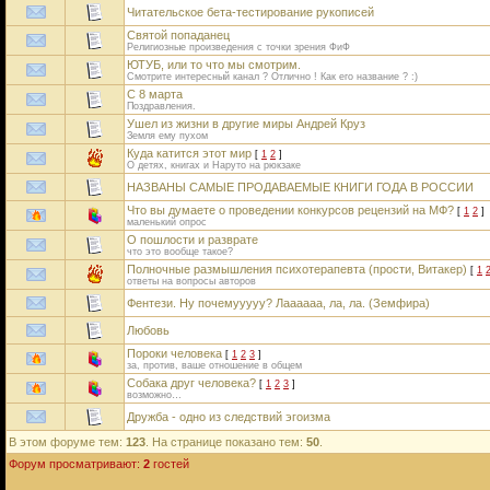
Читательское бета-тестирование рукописей
Святой попаданец
Религиозные произведения с точки зрения ФиФ
ЮТУБ, или то что мы смотрим.
Смотрите интересный канал ? Отлично ! Как его название ? :)
С 8 марта
Поздравления.
Ушел из жизни в другие миры Андрей Круз
Земля ему пухом
Куда катится этот мир
[
1
2
]
О детях, книгах и Наруто на рюкзаке
НАЗВАНЫ САМЫЕ ПРОДАВАЕМЫЕ КНИГИ ГОДА В РОССИИ
Что вы думаете о проведении конкурсов рецензий на МФ?
[
1
2
]
маленький опрос
О пошлости и разврате
что это вообще такое?
Полночные размышления психотерапевта (прости, Витакер)
[
1
ответы на вопросы авторов
Фентези. Ну почемууууу? Лаааааа, ла, ла. (Земфира)
Любовь
Пороки человека
[
1
2
3
]
за, против, ваше отношение в общем
Собака друг человека?
[
1
2
3
]
возможно…
Дружба - одно из следствий эгоизма
В этом форуме тем:
123
. На странице показано тем:
50
.
Форум просматривают:
2
гостей