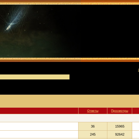
[
Ответы
Просмотры
36
15965
245
92642