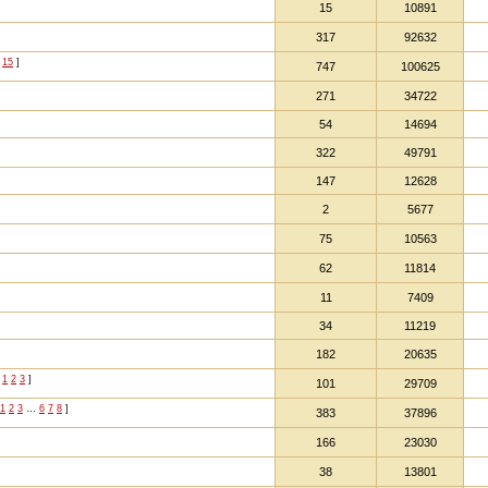
15
10891
317
92632
15
]
747
100625
271
34722
54
14694
322
49791
147
12628
2
5677
75
10563
62
11814
11
7409
34
11219
182
20635
[
1
2
3
]
101
29709
1
2
3
…
6
7
8
]
383
37896
166
23030
38
13801