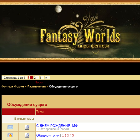
1
Страница
1
из
3
2
3
»
Модератор форума:
Necro
Фэнтези Форум
»
Развлечения
»
Обсуждение сущего
Обсуждение сущего
Тема
Важные темы
С ДНЕМ РОЖДЕНИЯ, МФ!
10 лет прошли не даром
Обидно что ли
[
1
2
3
4
5
]