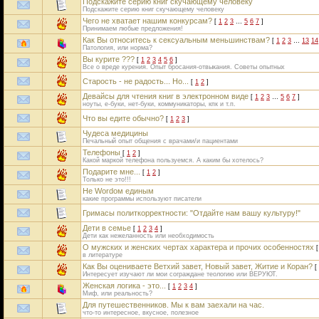
Подскажите серию книг скучающему человеку
Подскажите серию книг скучающему человеку
Чего не хватает нашим конкурсам?
[
1
2
3
…
5
6
7
]
Принимаем любые предложения!
Как Вы относитесь к сексуальным меньшинствам?
[
1
2
3
…
13
14
Патология, или норма?
Вы курите ???
[
1
2
3
4
5
6
]
Все о вреде курения. Опыт бросания-отвыкания. Советы опытных
Старость - не радость... Но...
[
1
2
]
Девайсы для чтения книг в электронном виде
[
1
2
3
…
5
6
7
]
ноуты, е-буки, нет-буки, коммуникаторы, кпк и т.п.
Что вы едите обычно?
[
1
2
3
]
Чудеса медицины
Печальный опыт общения с врачами/и пациентами
Телефоны
[
1
2
]
Какой маркой телефона пользуемся. А каким бы хотелось?
Подарите мне...
[
1
2
]
Только не это!!!
Не Wordом единым
какие программы используют писатели
Гримасы политкорректности: "Отдайте нам вашу культуру!"
Дети в семье
[
1
2
3
4
]
Дети как нежеланность или необходимость
О мужских и женских чертах характера и прочих особенностях
в литературе
Как Вы оцениваете Ветхий завет, Новый завет, Житие и Коран?
[
Интересует изучают ли мои сограждане теологию или ВЕРУЮТ.
Женская логика - это...
[
1
2
3
4
]
Миф, или реальность?
Для путешественников. Мы к вам заехали на час.
что-то интересное, вкусное, полезное