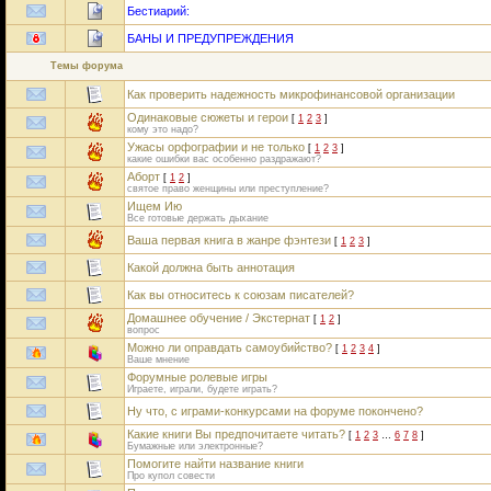
Бестиарий:
БАНЫ И ПРЕДУПРЕЖДЕНИЯ
Темы форума
Как проверить надежность микрофинансовой организации
Одинаковые сюжеты и герои
[
1
2
3
]
кому это надо?
Ужасы орфографии и не только
[
1
2
3
]
какие ошибки вас особенно раздражают?
Аборт
[
1
2
]
святое право женщины или преступление?
Ищем Ию
Все готовые держать дыхание
Ваша первая книга в жанре фэнтези
[
1
2
3
]
Какой должна быть аннотация
Как вы относитесь к союзам писателей?
Домашнее обучение / Экстернат
[
1
2
]
вопрос
Можно ли оправдать самоубийство?
[
1
2
3
4
]
Ваше мнение
Форумные ролевые игры
Играете, играли, будете играть?
Ну что, с играми-конкурсами на форуме покончено?
Какие книги Вы предпочитаете читать?
[
1
2
3
…
6
7
8
]
Бумажные или электронные?
Помогите найти название книги
Про купол совести