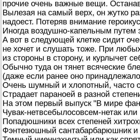
прочие очень важные вещи. Останав
Вылезая на самый верх, он жутко ра
надоест. Потеряв внимание героикус
Иногда воздушно-капельным путем з
А вот в следующей клетке сидит оч
не хочет и слушать тоже. При любых
из стороны в сторону, и курлычет се
Обычно туда он тянет всяческие бле
(даже если ранее оно принадлежало 
Очень шумный и хлопотный, часто с
Страдает параноей в разной степен
На этом первый выпуск "В мире фан
Чувак-нетвсебылосовсем-нетак или
Попадюшники всех степеней хитрох
Фэнтезюшный сантабарбарюшник и е
Темный ниеннахнутый или как спрят