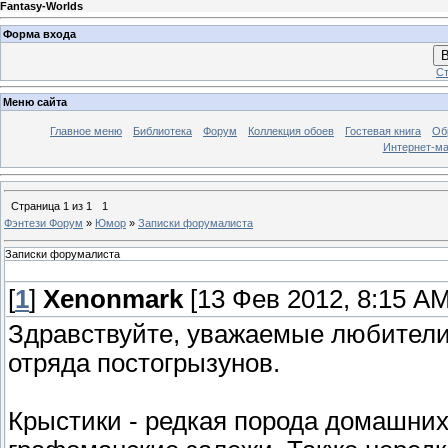
Fantasy-Worlds
Форма входа
В
Ст
Меню сайта
Главное меню
Библиотека
Форум
Коллекция обоев
Гостевая книга
Об
Интернет-ма
Страница
1
из
1
1
Фэнтези Форум
»
Юмор
»
Записки форумалиста
Записки форумалиста
[
1
]
Xenonmark
[13 Фев 2012, 8:15 AM
Здравствуйте, уважаемые любители
отряда постогрызунов.
Крыстики - редкая порода домашних