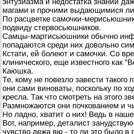
энтузиазма и недостатка знаний д
магами и прочими выдающимися лич
По расцветке самочки-мерисьюшники
подвиду стервосьюшников.
Самцы-мартисьюшники обычно инфан
попадаются среди них довольно сим
Кстати, ей болеют и самочки. Со в
клинического, еще известного как "
Каюшка.
Те, кому не повезло завести таког
они сами виноваты, поскольку по хо
кресла. Так что смотреть на этого з
Размножаются они почкованием и чи
Но ладно, хватит о них! Ведь в наш
Вот, например, деталист занудств
чувство дежа вю - то ли это было в