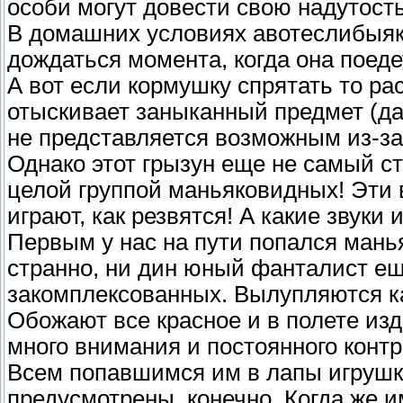
особи могут довести свою надутость
В домашних условиях авотеслибыяки 
дождаться момента, когда она поеде
А вот если кормушку спрятать то р
отыскивает заныканный предмет (да
не представляется возможным из-за 
Однако этот грызун еще не самый с
целой группой маньяковидных! Эти 
играют, как резвятся! А какие звуки
Первым у нас на пути попался мань
странно, ни дин юный фанталист ещ
закомплексованных. Вылупляются ка
Обожают все красное и в полете изд
много внимания и постоянного контр
Всем попавшимся им в лапы игрушка
предусмотрены, конечно. Когда же и