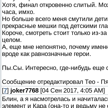
Хотя, финал откровенно слитый. Мож
часа, имхо.
Но больше всего меня смутили дети в
прекрасные мешки под детскими гла
Короче, смотреть стоит только из-з
целом.
А, еще мне непонятно, почему имен
вроде как равнозначные герои.
Пы.Сы. Интересно, где-нибудь еще
Сообщение отредактировал
Тео
-
Пя
[
7
]
joker7768
[04 Сен 2017, 4:05 AM]
Блин, а я насмотрелась и начиталас
элемент и Кара (она-то и ведьму не