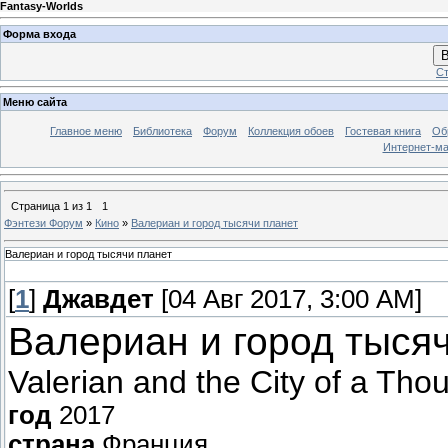
Fantasy-Worlds
Форма входа
В
Ст
Меню сайта
Главное меню
Библиотека
Форум
Коллекция обоев
Гостевая книга
Об
Интернет-ма
Страница
1
из
1
1
Фэнтези Форум
»
Кино
»
Валериан и город тысячи планет
Валериан и город тысячи планет
[
1
]
Джавдет
[04 Авг 2017, 3:00 AM]
Валериан и город тыся
Valerian and the City of a Tho
год
2017
страна
Франция