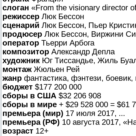
слоган
«From the visionary director o
режиссер
Люк Бессон
сценарий
Люк Бессон, Пьер Кристи
продюсер
Люк Бессон, Виржини С
оператор
Тьерри Арбога
композитор
Александр Депла
художник
Юг Тиссандье, Жиль Буалл
монтаж
Жюльен Рей
жанр
фантастика, фэнтези, боевик,
бюджет
$177 200 000
сборы в США
$32 206 908
сборы в мире
+ $29 528 000 = $61 
премьера (мир)
17 июля 2017, ...
премьера (РФ)
10 августа 2017, «Н
возраст
12+