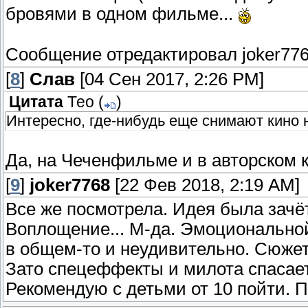
бровями в одном фильме...
Сообщение отредактировал
joker77
[
8
]
Слав
[04 Сен 2017, 2:26 PM]
Цитата
Тео
(
)
Интересно, где-нибудь еще снимают кино
Да, на Чеченфильме и в авторском 
[
9
]
joker7768
[22 Фев 2018, 2:19 AM]
Все же посмотрела. Идея была зачёт
Воплощение... М-да. Эмоциональной 
в общем-то и неудивительно. Сюжет
Зато спецеффекты и милота спасае
Рекомендую с детьми от 10 пойти. П