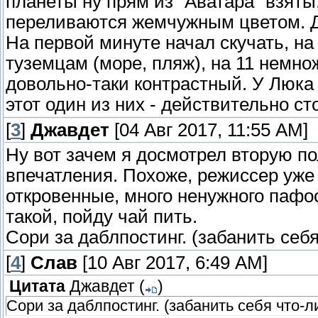
планеты ну прям из "Аватара" взяты
переливаются жемчужным цветом. Да
На первой минуте начал скучать, на
туземцам (море, пляж), на 11 немно
довольно-таки контрастный. У Люка
этот один из них - действительно ст
[
3
]
Джавдет
[04 Авг 2017, 11:55 AM]
Ну вот зачем я досмотрел вторую 
впечатления. Похоже, режиссер уже 
откровенные, много ненужного пафос
такой, пойду чай пить.
Сори за даблпостинг. (забанить себя
[
4
]
Слав
[10 Авг 2017, 6:49 AM]
Цитата
Джавдет
(
)
Сори за даблпостинг. (забанить себя что-ли