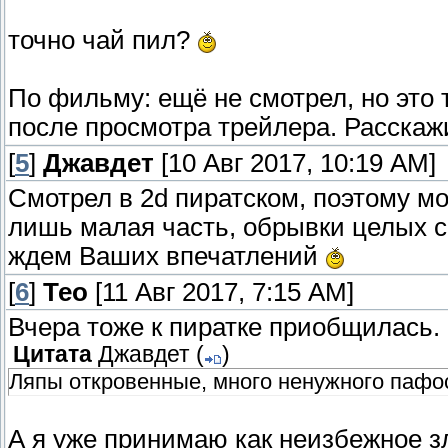
точно чай пил?
По фильму: ещё не смотрел, но это 
после просмотра трейлера. Расскаж
[
5
]
Джавдет
[10 Авг 2017, 10:19 AM]
Смотрел в 2d пиратском, поэтому мо
лишь малая часть, обрывки целых сц
ждем Ваших впечатлений
[
6
]
Тео
[11 Авг 2017, 7:15 AM]
Вчера тоже к пиратке приобщилась.
Цитата
Джавдет
(
)
Ляпы откровенные, много ненужного пафо
А я уже принимаю как неизбежное з