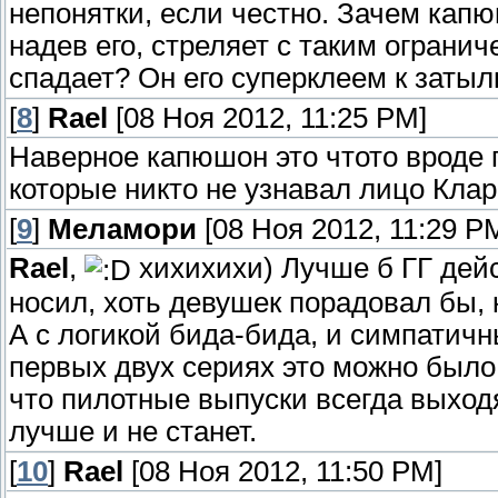
непонятки, если честно. Зачем капю
надев его, стреляет с таким ограни
спадает? Он его суперклеем к затыл
[
8
]
Rael
[08 Ноя 2012, 11:25 PM]
Наверное капюшон это чтото вроде 
которые никто не узнавал лицо Клар
[
9
]
Меламори
[08 Ноя 2012, 11:29 P
Rael
,
хихихихи) Лучше б ГГ дей
носил, хоть девушек порадовал бы, 
А с логикой бида-бида, и симпатичны
первых двух сериях это можно было 
что пилотные выпуски всегда выходя
лучше и не станет.
[
10
]
Rael
[08 Ноя 2012, 11:50 PM]