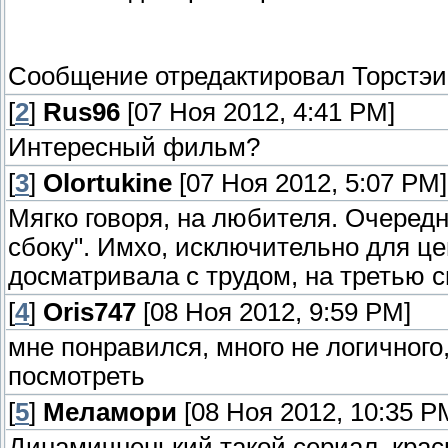
Сообщение отредактировал
Торстэи
[
2
]
Rus96
[07 Ноя 2012, 4:41 PM]
Интересный фильм?
[
3
]
Olortukine
[07 Ноя 2012, 5:07 PM]
Мягко говоря, на любителя. Очередно
сбоку". Имхо, исключительно для ц
досматривала с трудом, на третью с
[
4
]
Oris747
[08 Ноя 2012, 9:59 PM]
мне понравился, много не логичного
посмотреть
[
5
]
Меламори
[08 Ноя 2012, 10:35 P
Динамичненький такой сериал, крас