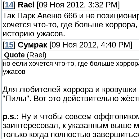
[
14
]
Rael
[09 Ноя 2012, 3:32 PM]
Так Парк Авеню 666 и не позиционир
хочется что-то, где больше хоррор
историю ужасов.
[
15
]
Сумрак
[09 Ноя 2012, 4:40 PM]
Quote
(
Rael
)
но если хочется что-то, где больше хорр
ужасов
Для любителей хоррора и кровушки 
"Пилы". Вот это действительно жёстк
p.s.:
Ну и чтобы совсем оффтопиком
заинтересовал, к указанным выше м
только когда полностью завершитьс