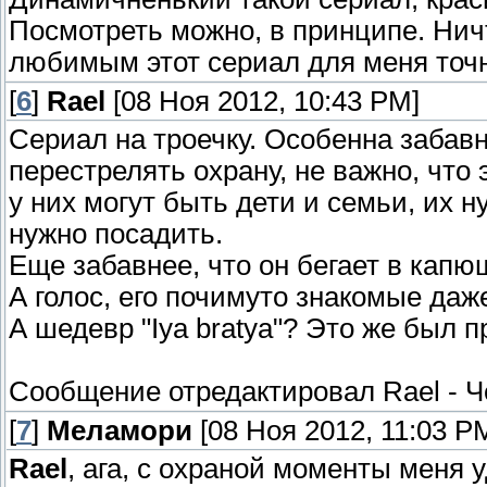
Посмотреть можно, в принципе. Нич
любимым этот сериал для меня точн
[
6
]
Rael
[08 Ноя 2012, 10:43 PM]
Сериал на троечку. Особенна забавн
перестрелять охрану, не важно, что э
у них могут быть дети и семьи, их 
нужно посадить.
Еще забавнее, что он бегает в капюш
А голос, его почимуто знакомые даже
А шедевр "Iya bratya"? Это же был п
Сообщение отредактировал
Rael
-
Ч
[
7
]
Меламори
[08 Ноя 2012, 11:03 P
Rael
, ага, с охраной моменты меня