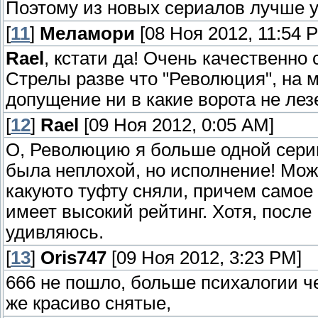
Поэтому из новых сериалов лучше у
[
11
]
Меламори
[08 Ноя 2012, 11:54 
Rael
, кстати да! Очень качественно 
Стрелы разве что "Революция", на 
допущение ни в какие ворота не лезе
[
12
]
Rael
[09 Ноя 2012, 0:05 AM]
О, Революцию я больше одной серии
была неплохой, но исполнение! Мож
какуюто туфту сняли, причем самое 
имеет высокий рейтинг. Хотя, после
удивляюсь.
[
13
]
Oris747
[09 Ноя 2012, 3:23 PM]
666 не пошло, больше психалогии ч
же красиво снятые,