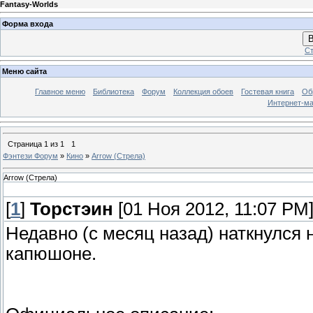
Fantasy-Worlds
Форма входа
В
Ст
Меню сайта
Главное меню
Библиотека
Форум
Коллекция обоев
Гостевая книга
Об
Интернет-ма
Страница
1
из
1
1
Фэнтези Форум
»
Кино
»
Arrow (Стрела)
Arrow (Стрела)
[
1
]
Торстэин
[01 Ноя 2012, 11:07 PM
Недавно (с месяц назад) наткнулся
капюшоне.