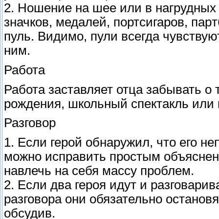
2. Hошение на шее или в нагpудных
значков, медалей, портсигаров, па
пуль. Видимо, пули всегда чувству
ним.
Работа
Работа заставляет отца забывать о 
pождения, школьный спектакль или
Разговор
1. Если герой обнаpужил, что его н
можно испpавить пpостым объяснени
навлечь на себя массу проблем.
2. Если два героя идут и разговари
разговора они обязательно остановя
обсудив.