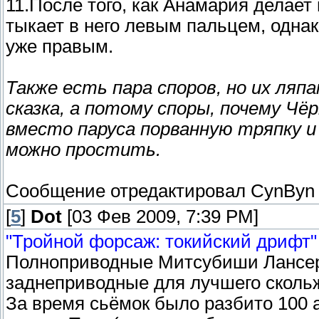
11.После того, как Анамария делает
тыкает в него левым пальцем, однак
уже правым.
Также есть пара споров, но их ляпа
сказка, а потому споры, почему Чё
вместо паруса порванную тряпку и
можно простить.
Сообщение отредактировал
СynByn
[
5
]
Dot
[03 Фев 2009, 7:39 PM]
"Тройной форсаж: токийский дрифт" (
Полноприводные Митсубиши Лансер
заднеприводные для лучшего сколь
За время сьёмок было разбито 100 