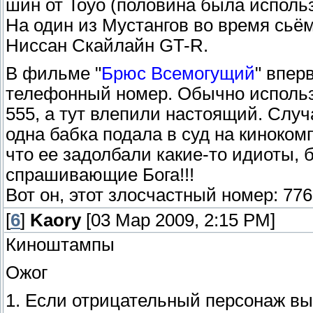
шин от Toyo (половина была исполь
На один из Мустангов во время сьё
Ниссан Скайлайн GT-R.
В фильме "
Брюс Всемогущий
" впер
телефонный номер. Обычно исполь
555, а тут влепили настоящий. Случ
одна бабка подала в суд на киноко
что ее задолбали какие-то идиоты,
спрашивающие Бога!!!
Вот он, этот злосчастный номер: 776 
[
6
]
Kaory
[03 Мар 2009, 2:15 PM]
Киноштампы
Ожог
1. Если отрицательный персонаж выж