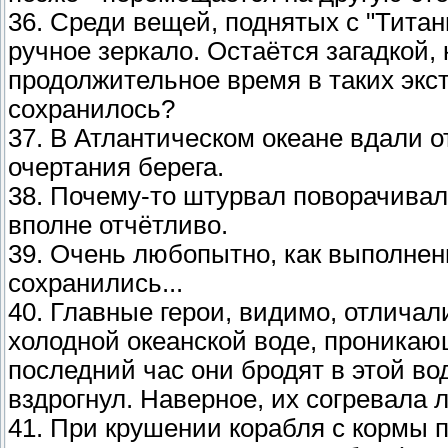
36. Среди вещей, поднятых с "Тита
ручное зеркало. Остаётся загадкой,
продолжительное время в таких экс
сохранилось?
37. В Атлантическом океане вдали 
очертания берега.
38. Почему-то штурвал поворачивали
вполне отчётливо.
39. Очень любопытно, как выполнен
сохранились...
40. Главные герои, видимо, отлича
холодной океанской воде, проникаю
последний час они бродят в этой вод
вздрогнул. Наверное, их согревала 
41. При крушении корабля с кормы 