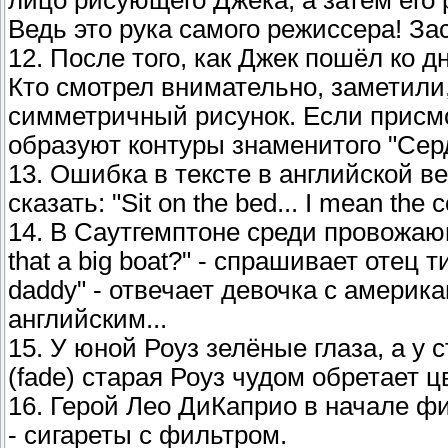
Ведь это рука самого режиссера! За
12. После того, как Джек пошёл ко дн
Кто смотрел внимательно, заметили,
симметричный рисунок. Если присм
образуют контуры знаменитого "Сер
13. Ошибка в тексте в английской 
сказать: "Sit on the bed... I mean the 
14. В Саутгемптоне среди провожающи
that a big boat?" - спрашивает отец т
daddy" - отвечает девочка с америка
английским...
15. У юной Роуз зелёные глаза, а у 
(fade) старая Роуз чудом обретает ц
16. Герой Лео ДиКаприо в начале фи
- сигареты с фильтром.