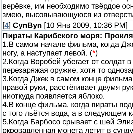
верёвке, им необходимо твёрдое ос
змею, высовывающуюся из отверсти
[
4
]
CynByn
[10 Янв 2009, 10:36 PM]
Пираты Карибского моря: Прокл
1.В самом начале фильма, когда Дж
ногу, а наступает левой. (
*
)
2.Когда Воробей убегает от солдат в
перезаряжая оружие, хотя то одноза
3.Когда Джек в самом конце фильма 
правой руки, расстёгивает двумя рук
ниоткуда появляется яблоко.
4.В конце фильма, когда пираты п
с того льётся вода, а в следующем 
5.Когда Барбосо срывает с шей Элиз
окровавленная монета летит в сунду