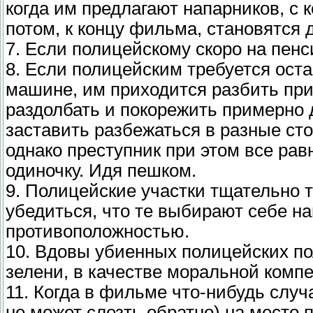
когда им предлагают напарников, с 
потом, к концу фильма, становятся 
7. Если полицейскому скоро на пенс
8. Если полицейским требуется ост
машине, им приходится разбить пр
раздолбать и покорежить примерно 
заставить разбежаться в разные ст
однако преступник при этом все равн
одиночку. Идя пешком.
9. Полицейские участки тщательно 
убедиться, что те выбиpают себе н
пpотивоположностью.
10. Вдовы убиенных полицейских по
зелени, в качестве моральной комп
11. Когда в фильме что-нибудь случ
не может слезть обратно) на место 