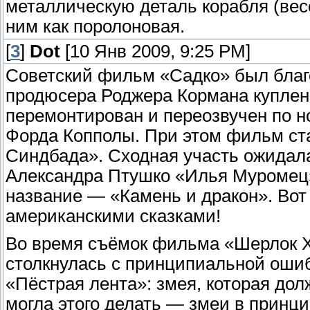
металлическую деталь корабля (весо
ним как поролоновая.
[
3
]
Dot
[10 Янв 2009, 9:25 PM]
Советский фильм «Садко» был благ
продюсера Роджера Кормана куплен 
перемонтирован и переозвучен по н
Форда Копполы. При этом фильм ст
Синдбада». Сходная участь ожидал
Александра Птушко «Илья Муромец»
название — «Камень и дракон». Вот
американскими сказками!
Во время съёмок фильма «Шерлок Х
столкнулась с принципиальной ошиб
«Пёстрая лента»: змея, которая до
могла этого делать — змеи в принци