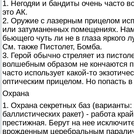
1. Негодяи и бандиты очень часто 
это АК.
2. Оружие с лазерным прицелом ис
или затуманенных помещениях. Наме
бьющего чуть ли не в глаза яркого л
См. также Пистолет, Бомба.
3. Герой обычно стреляет из пистол
волшебным образом не кончаются па
часто использует какой-то экзотиче
оптическим прицелом. Но попасть в 
Охрана
1. Охрана секретных баз (варианты:
баллистических ракет) - работа кра
престижная. Берут на нее исключит
врожденным церебральным паралич