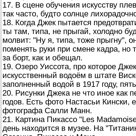
17. В сцене обучения искусству пле
так часто, будто солнце лихорадочн
18. Когда Джек пытается предотврат
ты там, типа, не прыгай, холодно буд
молвит: "Ну я, типа, тоже прыгну", 
поменять руки при смене кадра, но 
за борт, как и обещал.
19. Озеро Уиссота, про которое Дже
искусственный водоём в штате Виск
заполненный водой в 1917 году, пять
20. Рисунки Джека не что иное как
годов. Есть фото Настасьи Кински, 
фотографа Салли Манн.
21. Картина Пикассо "Les Madamoisel
день находится в музее. На "Титаник