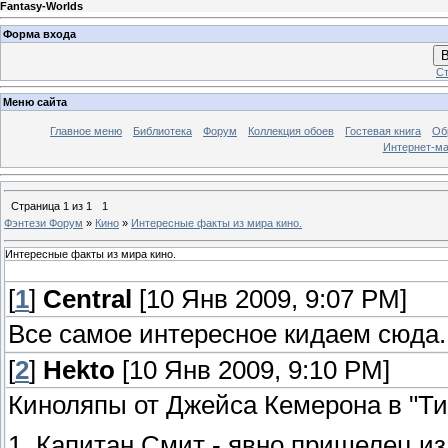
Fantasy-Worlds
Форма входа
В
Ст
Меню сайта
Главное меню
Библиотека
Форум
Коллекция обоев
Гостевая книга
Об
Интернет-ма
Страница
1
из
1
1
Фэнтези Форум
»
Кино
»
Интересные факты из мира кино.
Интересные факты из мира кино.
[
1
]
Central
[10 Янв 2009, 9:07 PM]
Все самое интересное кидаем сюда.
[
2
]
Hekto
[10 Янв 2009, 9:10 PM]
Киноляпы от Джейса Кемерона в "Ти
1. Капитан Смит - явно пришелец из