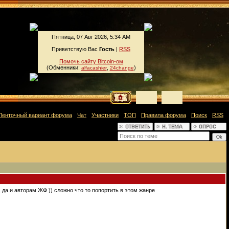
Пятница, 07 Авг 2026, 5:34 AM
Приветствую Вас
Гость
|
RSS
Помочь сайту Bitcoin-ом
(Обменники:
,
)
alfacashier
24change
Ленточный вариант форума
·
Чат
·
Участники
·
ТОП
·
Правила форума
·
Поиск
·
RSS
]
, да и авторам ЖФ )) сложно что то попортить в этом жанре