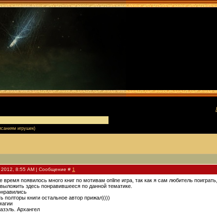
[
исаниям игрушек)
н 2012, 8:55 AM | Сообщение #
1
 время появилось много книг по мотивам online игра, так как я сам любитель поиграть
 выложить здесь понравившееся по данной тематике.
онравились
ть полторы книги остальное автор прижал))))
магии
тазэль. Архангел