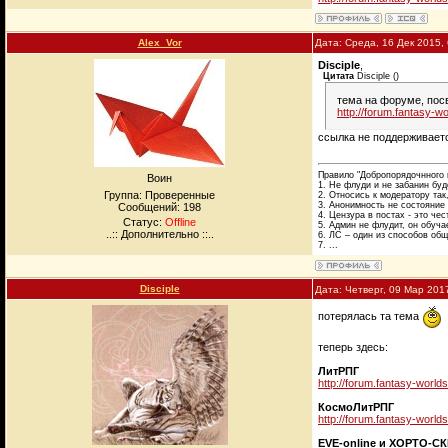
Alex_Vor
Дата: Среда, 16 Дек 2015,
Disciple
,
Цитата
Disciple
(
)
тема на форуме, пос
http://forum.fantasy-w
ссылка не поддерживает
Правило "Добропорядочнного 
Воин
1. Не флуди и не забанин бу
Группа: Проверенные
2. Относись к модератору так
3. Анонимность не состояние 
Сообщений:
198
4. Цензура в постах - это чес
Статус:
Offline
5. Админ не флудит, он обуча
..:: Дополнительно ::..
6. ЛС – один из способов общ
7. ...
Disciple
Дата: Четверг, 09 Мар 201
потерялась та тема
теперь здесь:
ЛитРПГ
http://forum.fantasy-world
КосмоЛитРПГ
http://forum.fantasy-world
EVE-online и ХОРТО-С