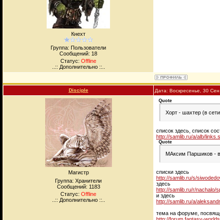
Кнехт
Группа: Пользователи
Сообщений:
18
Статус:
Offline
..:: Дополнительно ::..
Disciple
Дата: Воскресенье, 30 Се
Quote
Хорт - шахтер (в сет
список здесь, список со
http://samlib.ru/a/alb/links.
Quote
МАксим Паршиков - в
списки здесь
Магистр
http://samlib.ru/s/siwoded
Группа: Хранители
здесь
Сообщений:
1183
http://samlib.ru/r/nachalo
Статус:
Offline
и здесь
..:: Дополнительно ::..
http://samlib.ru/a/aleksandr
тема на форуме, посвящ
http://forum.fantasy-world