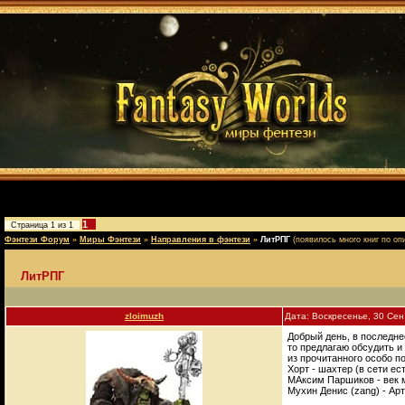
1
Страница
1
из
1
Фэнтези Форум
»
Миры Фэнтези
»
Направления в фэнтези
»
ЛитРПГ
(появилось много книг по оп
ЛитРПГ
zloimuzh
Дата: Воскресенье, 30 Се
Добрый день, в последнее
то предлагаю обсудить и
из прочитанного особо п
Хорт - шахтер (в сети ес
МАксим Паршиков - век 
Мухин Денис (zang) - Ар