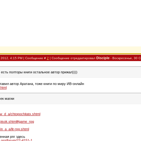
Disciple
н 2012, 4:15 PM | Сообщение #
2
| Сообщение отредактировал
-
Воскресенье, 30 С
и есть полторы книги остальное автор прижал))))
ставил автор Аратана, тоже книги по миру ИВ-онлайн
shtml
ек магии
ow_d_a/chtopochitatx.shtml
/spisok.shtml#game_rpg
in_a_a/lit-rpg.shtml
енная рпг здесь
s.org/forum/27-4151-1