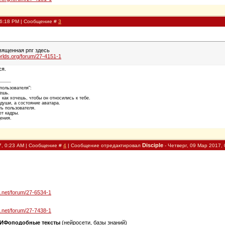
 6:18 PM | Сообщение #
3
вященная рпг здесь
orlds.org/forum/27-4151-1
ся.
пользователя":
дешь.
, как хочешь, чтобы он относились к тебе.
души, а состояние аватара.
ть пользователя.
ет кадры.
ения.
Disciple
7, 0:23 AM | Сообщение #
4
| Сообщение отредактировал
-
Четверг, 09 Мар 2017,
s.net/forum/27-6534-1
s.net/forum/27-7438-1
КИФоподобные тексты
(нейросети, базы знаний)