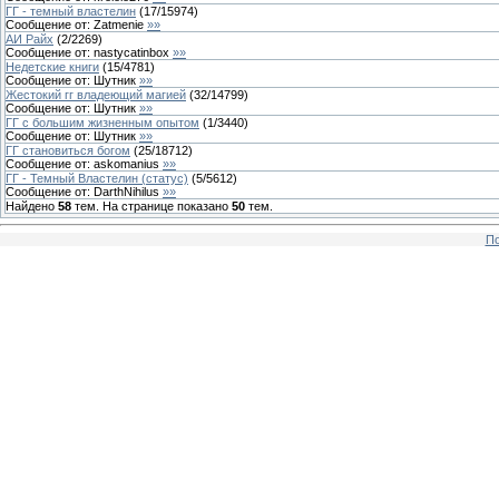
ГГ - темный властелин
(
17
/
15974
)
Сообщение от:
Zatmenie
»»
АИ Райх
(
2
/
2269
)
Сообщение от:
nastycatinbox
»»
Недетские книги
(
15
/
4781
)
Сообщение от:
Шутник
»»
Жестокий гг владеющий магией
(
32
/
14799
)
Сообщение от:
Шутник
»»
ГГ с большим жизненным опытом
(
1
/
3440
)
Сообщение от:
Шутник
»»
ГГ становиться богом
(
25
/
18712
)
Сообщение от:
askomanius
»»
ГГ - Темный Властелин (статус)
(
5
/
5612
)
Сообщение от:
DarthNihilus
»»
Найдено
58
тем. На странице показано
50
тем.
По