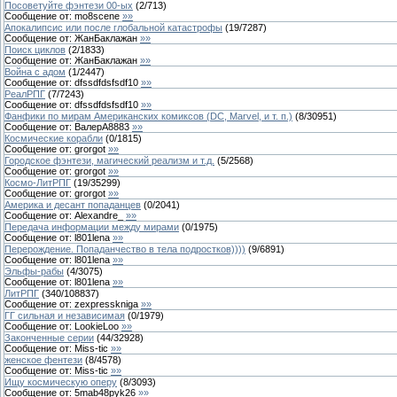
Посоветуйте фэнтези 00-ых
(
2
/
713
)
Сообщение от:
mo8scene
»»
Апокалипсис или после глобальной катастрофы
(
19
/
7287
)
Сообщение от:
ЖанБаклажан
»»
Поиск циклов
(
2
/
1833
)
Сообщение от:
ЖанБаклажан
»»
Война с адом
(
1
/
2447
)
Сообщение от:
dfssdfdsfsdf10
»»
РеалРПГ
(
7
/
7243
)
Сообщение от:
dfssdfdsfsdf10
»»
Фанфики по мирам Американских комиксов (DC, Marvel, и т. п.)
(
8
/
30951
)
Сообщение от:
ВалерА8883
»»
Космические корабли
(
0
/
1815
)
Сообщение от:
grorgot
»»
Городское фэнтези, магический реализм и т.д.
(
5
/
2568
)
Сообщение от:
grorgot
»»
Космо-ЛитРПГ
(
19
/
35299
)
Сообщение от:
grorgot
»»
Америка и десант попаданцев
(
0
/
2041
)
Сообщение от:
Alexandre_
»»
Передача информации между мирами
(
0
/
1975
)
Сообщение от:
l801lena
»»
Перерождение. Попаданчество в тела подростков))))
(
9
/
6891
)
Сообщение от:
l801lena
»»
Эльфы-рабы
(
4
/
3075
)
Сообщение от:
l801lena
»»
ЛитРПГ
(
340
/
108837
)
Сообщение от:
zexpresskniga
»»
ГГ сильная и независимая
(
0
/
1979
)
Сообщение от:
LookieLoo
»»
Законченные серии
(
44
/
32928
)
Сообщение от:
Miss-tic
»»
женское фентези
(
8
/
4578
)
Сообщение от:
Miss-tic
»»
Ищу космическую оперу
(
8
/
3093
)
Сообщение от:
5mab48pyk26
»»