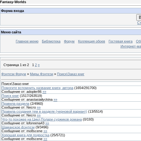
Fantasy-Worlds
Форма входа
В
Ст
Меню сайта
Главное меню
Библиотека
Форум
Коллекция обоев
Гостевая книга
Об
Интернет-ма
Страница
1
из
2
1
2
»
Фэнтези Форум
»
Миры Фэнтези
»
Поиск\Заказ книг
Поиск\Заказ книг
Помогите вспомнить название книги, автора
(
1654
/
291700
)
Сообщение от:
adopler86
»»
Поиск книг
(
1517
/
263519
)
Сообщение от:
anastasiailyckina
»»
Правила раздела
(
2
/
4960
)
Сообщение от:
Necro
»»
Правила создания тем в разделе (черновой вариант)
(
13
/
5514
)
Сообщение от:
Necro
»»
Что-то похожее на Цикл Полари суржиков романа
(
0
/
193
)
Сообщение от:
loforeena43
»»
Шаманское фэнтези
(
9
/
3496
)
Сообщение от:
mo8scene
»»
Хорошая книга для подростка
(
25
/
5721
)
Сообщение от:
mo8scene
»»