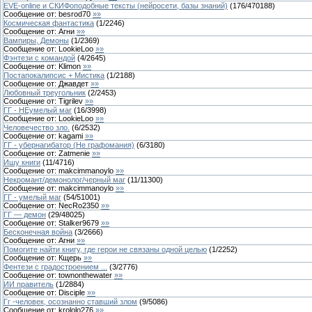
EVE-online и СКИФоподобные тексты (нейросети, базы знаний)
(
176
/
470188
)
Сообщение от:
besrod70
»»
Космическая фантастика
(
1
/
2246
)
Сообщение от:
Агни
»»
Вампиры, Демоны
(
1
/
2369
)
Сообщение от:
LookieLoo
»»
Фэнтези с командой
(
4
/
2645
)
Сообщение от:
Klimon
»»
Постапокалипсис + Мистика
(
1
/
2188
)
Сообщение от:
Джавдет
»»
Любовный треугольник
(
2
/
2453
)
Сообщение от:
Tigrilev
»»
ГГ - НЕумелый маг
(
16
/
3998
)
Сообщение от:
LookieLoo
»»
Человечество зло.
(
6
/
2532
)
Сообщение от:
kagami
»»
ГГ - убернагибатор (Не графомания)
(
6
/
3180
)
Сообщение от:
Zatmenie
»»
Ишу книги
(
11
/
4716
)
Сообщение от:
makcimmanoylo
»»
Некромант/демонолог/черный маг
(
11
/
11300
)
Сообщение от:
makcimmanoylo
»»
ГГ - умелый маг
(
54
/
51001
)
Сообщение от:
NecRo2350
»»
ГГ — демон
(
29
/
48025
)
Сообщение от:
Stalker9679
»»
Бесконечная война
(
3
/
2666
)
Сообщение от:
Агни
»»
Помогите найти книгу, где герои не связаны одной целью
(
1
/
2252
)
Сообщение от:
Кщерь
»»
Фентези с градостроением ...
(
3
/
2776
)
Сообщение от:
townonthewater
»»
ИИ правитель
(
1
/
2884
)
Сообщение от:
Disciple
»»
Гг -человек, осознанно ставший злом
(
9
/
5086
)
Сообщение от:
krololo276
»»