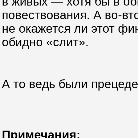
в живых — хотя бы в о
повествования. А во-вто
не окажется ли этот ф
обидно «слит».
А то ведь были прецед
Примечания: