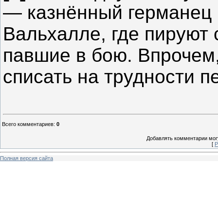
— казнённый германец н
Вальхалле, где пируют
павшие в бою. Впрочем
списать на трудности п
Всего комментариев
:
0
Добавлять комментарии могу
[
Р
Полная версия сайта