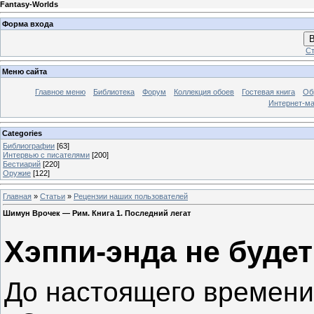
Fantasy-Worlds
Форма входа
В
Ст
Меню сайта
Главное меню
Библиотека
Форум
Коллекция обоев
Гостевая книга
Об
Интернет-ма
Categories
Библиографии
[63]
Интервью с писателями
[200]
Бестиарий
[220]
Оружие
[122]
Главная
»
Статьи
»
Рецензии наших пользователей
Шимун Врочек — Рим. Книга 1. Последний легат
Хэппи-энда не буде
До настоящего времени