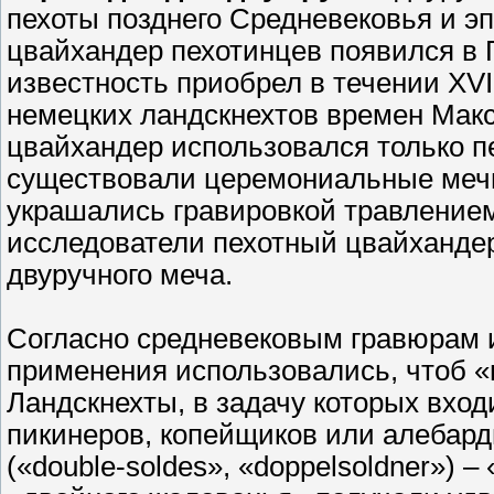
пехоты позднего Средневековья и э
цвайхандер пехотинцев появился в 
известность приобрел в течении XVI
немецких ландскнехтов времен Мак
цвайхандер использовался только п
существовали церемониальные мечи 
украшались гравировкой травлением
исследователи пехотный цвайхандер
двуручного меча.
Согласно средневековым гравюрам 
применения использовались, чтоб «
Ландскнехты, в задачу которых вхо
пикинеров, копейщиков или алебар
(«double-soldes», «doppelsoldner»)