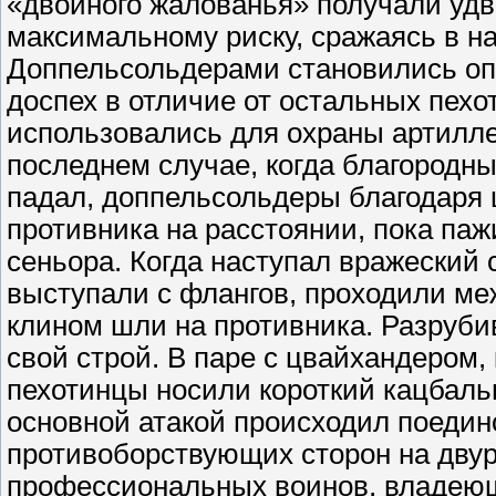
«двойного жалованья» получали удво
максимальному риску, сражаясь в на
Доппельсольдерами становились о
доспех в отличие от остальных пехо
использовались для охраны артилле
последнем случае, когда благородны
падал, доппельсольдеры благодаря
противника на расстоянии, пока паж
сеньора. Когда наступал вражеский
выступали с флангов, проходили м
клином шли на противника. Разрубив
свой строй. В паре с цвайхандером,
пехотинцы носили короткий кацбальг
основной атакой происходил поеди
противоборствующих сторон на двур
профессиональных воинов, владею