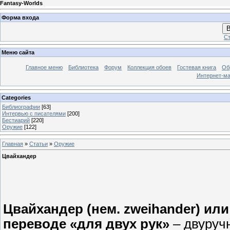
Fantasy-Worlds
Форма входа
В
Ст
Меню сайта
Главное меню
Библиотека
Форум
Коллекция обоев
Гостевая книга
Об
Интернет-ма
Categories
Библиографии
[63]
Интервью с писателями
[200]
Бестиарий
[220]
Оружие
[122]
Главная
»
Статьи
»
Оружие
Цвайхандер
Цвайхандер (нем. zweihander) или
переводе «для двух рук»
– двуруч