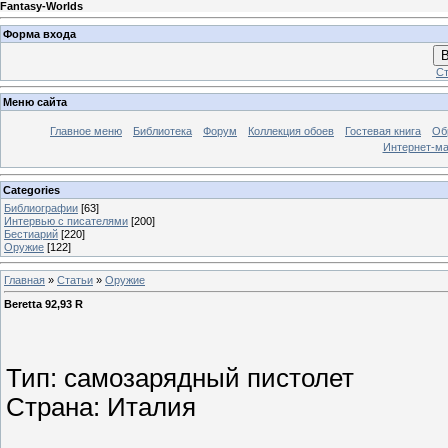
Fantasy-Worlds
Форма входа
В
Ст
Меню сайта
Главное меню
Библиотека
Форум
Коллекция обоев
Гостевая книга
Об
Интернет-ма
Categories
Библиографии
[63]
Интервью с писателями
[200]
Бестиарий
[220]
Оружие
[122]
Главная
»
Статьи
»
Оружие
Beretta 92,93 R
Тип: самозарядный пистолет
Страна: Италия