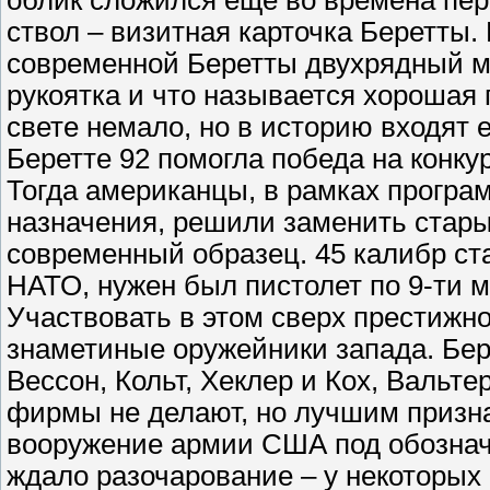
облик сложился еще во времена пе
ствол – визитная карточка Беретты.
современной Беретты двухрядный ма
рукоятка и что называется хорошая
свете немало, но в историю входят
Беретте 92 помогла победа на конку
Тогда американцы, в рамках програ
назначения, решили заменить стары
современный образец. 45 калибр ст
НАТО, нужен был пистолет по 9-ти 
Участвовать в этом сверх престижно
знаметиные оружейники запада. Бер
Вессон, Кольт, Хеклер и Кох, Вальте
фирмы не делают, но лучшим призна
вооружение армии США под обознач
ждало разочарование – у некоторых