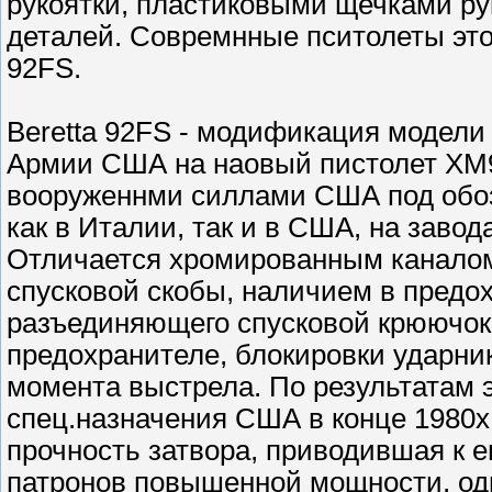
рукоятки, пластиковыми щечками ру
деталей. Совремнные пситолеты это
92FS.
Beretta 92FS - модификация модели 
Армии США на наовый пистолет XM9.
вооруженнми силлами США под обоз
как в Италии, так и в США, на заво
Отличается хромированным каналом
спусковой скобы, наличием в пред
разъединяющего спусковой крюючок
предохранителе, блокировки ударник
момента выстрела. По результатам 
спец.назначения США в конце 1980х
прочность затвора, приводившая к 
патронов повышенной мощности, од