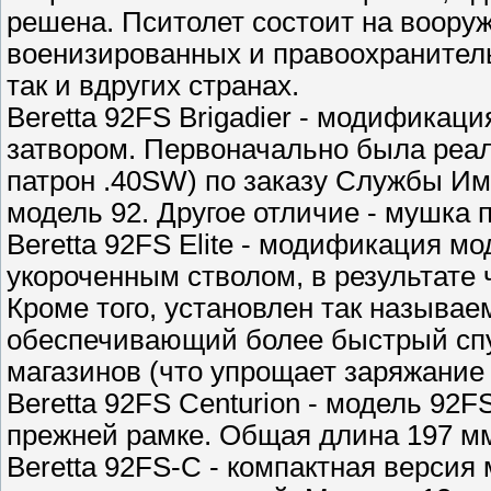
решена. Пситолет состоит на воору
военизированных и правоохранител
так и вдругих странах.
Beretta 92FS Brigadier - модифика
затвором. Первоначально была реал
патрон .40SW) по заказу Службы И
модель 92. Другое отличие - мушка
Beretta 92FS Elite - модификация мод
укороченным стволом, в результате
Кроме того, установлен так называе
обеспечивающий более быстрый спу
магазинов (что упрощает заряжание
Beretta 92FS Centurion - модель 92
прежней рамке. Общая длина 197 мм,
Beretta 92FS-C - компактная версия