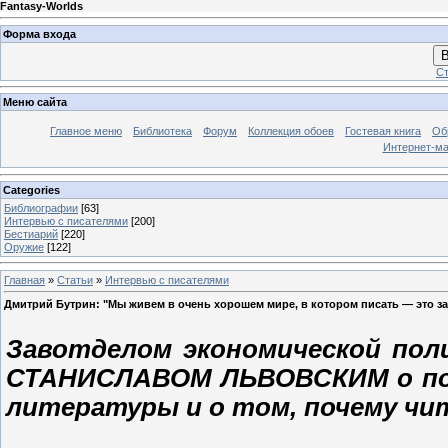
Fantasy-Worlds
Форма входа
В
Ст
Меню сайта
Главное меню
Библиотека
Форум
Коллекция обоев
Гостевая книга
Об
Интернет-ма
Categories
Библиографии
[63]
Интервью с писателями
[200]
Бестиарий
[220]
Оружие
[122]
Главная
»
Статьи
»
Интервью с писателями
Дмитрий Бутрин: "Мы живем в очень хорошем мире, в котором писать — это з
Завотделом экономической пол
СТАНИСЛАВОМ ЛЬВОВСКИМ о пол
литературы и о том, почему чи