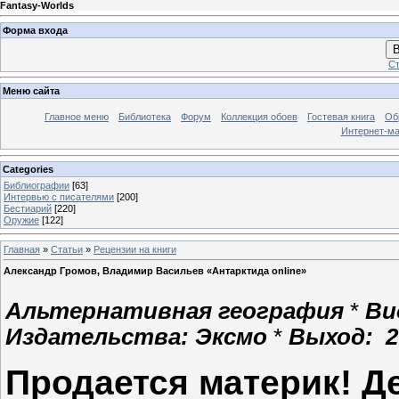
Fantasy-Worlds
Форма входа
В
Ст
Меню сайта
Главное меню
Библиотека
Форум
Коллекция обоев
Гостевая книга
Об
Интернет-ма
Categories
Библиографии
[63]
Интервью с писателями
[200]
Бестиарий
[220]
Оружие
[122]
Главная
»
Статьи
»
Рецензии на книги
Александр Громов, Владимир Васильев «Антарктида online»
Альтернативная география
*
Ви
Издательства: Эксмо
*
Выход: 2
Продается материк! Д