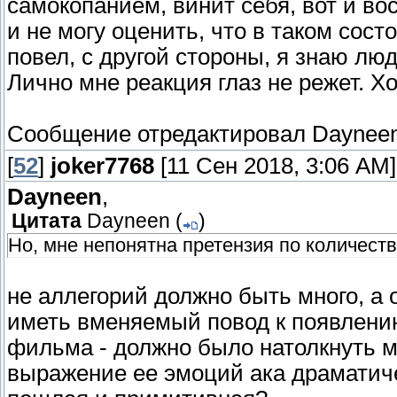
самокопанием, винит себя, вот и во
и не могу оценить, что в таком состо
повел, с другой стороны, я знаю люд
Лично мне реакция глаз не режет. Х
Сообщение отредактировал
Daynee
[
52
]
joker7768
[11 Сен 2018, 3:06 AM]
Dayneen
,
Цитата
Dayneen
(
)
Но, мне непонятна претензия по количест
не аллегорий должно быть много, а 
иметь вменяемый повод к появлению.
фильма - должно было натолкнуть м
выражение ее эмоций ака драматич