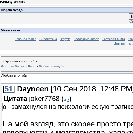
Fantasy-Worlds
Форма входа
В
Ст
Меню сайта
Главное меню
Библиотека
Форум
Коллекция обоев
Гостевая книга
Об
Интернет-ма
Страница
2
из
2
«
1
2
Фэнтези Форум
»
Кино
»
Любовь и голуби
Любовь и голуби
[
51
]
Dayneen
[10 Сен 2018, 12:48 PM
Цитата
joker7768
(
)
он замахнулся на психологическую траги
На мой взгляд, это скорее просто тр
поверхности и мозголомства, характ