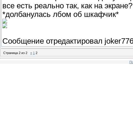
все есть реально так, как на экране?
*долбанулась лбом об шкафчик*
Сообщение отредактировал
joker77
Страница
2
из
2
«
1
2
По