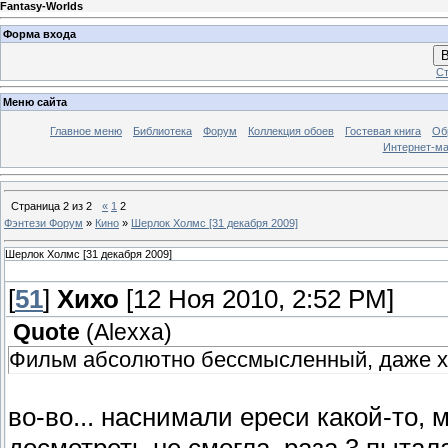
Fantasy-Worlds
Форма входа
В
Ст
Меню сайта
Главное меню
Библиотека
Форум
Коллекция обоев
Гостевая книга
Об
Интернет-ма
Страница
2
из
2
«
1
2
Фэнтези Форум
»
Кино
»
Шерлок Холмс [31 декабря 2009]
Шерлок Холмс [31 декабря 2009]
[
51
]
Хихо
[12 Ноя 2010, 2:52 PM]
Quote
(
Alexxa
)
Фильм абсолютно бессмысленный, даже хор
во-во... наснимали ереси какой-то, 
досмотреть не смогла, раза 3 пытал