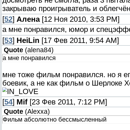
закрываю проигрыватель и облегчё
[
52
]
Алена
[12 Ноя 2010, 3:53 PM]
а мне понравился, юмор и спецэффе
[
53
]
HeiLin
[17 Фев 2011, 9:54 AM]
Quote
(
alena84
)
а мне понравился
мне тоже фильм понравился. но я е
боевик, а не как фильм о Шерлоке Х
[
54
]
Мif
[23 Фев 2011, 7:12 PM]
Quote
(
Alexxa
)
Фильм абсолютно бессмысленный