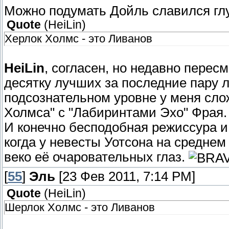
Можно подумать Дойль славился гл
Quote
(
HeiLin
)
Херлок Холмс - это Ливанов
HeiLin
, согласен, но недавно пере
десятку лучших за последние пару ле
подсознательном уровне у меня сло
Холмса" с "Лабиринтами Эхо" Фрая.
И конечно бесподобная режиссура и
когда у невесты Уотсона на средне
веко её очаровательных глаз.
[
55
]
Эль
[23 Фев 2011, 7:14 PM]
Quote
(
HeiLin
)
Шерлок Холмс - это Ливанов