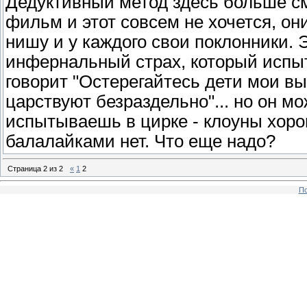
Дедуктивный метод здесь больше см
фильм и этот совсем не хочется, он
нишу и у каждого свои поклонники. 
инфернальный страх, который испы
говорит "Остерегайтесь дети мои вы
царствуют безраздельно"... но он м
испытываешь в цирке - клоуны хор
балалайками нет. Что еще надо?
Страница
2
из
2
«
1
2
По