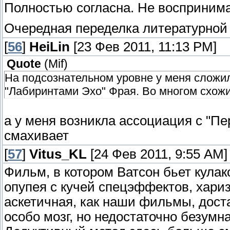
Полностью согласна. Не воспринима
Очередная переделка литературной 
[
56
]
HeiLin
[23 Фев 2011, 11:13 PM]
Quote
(
Мif
)
На подсознательном уровне у меня сложил
"Лабиринтами Эхо" Фрая. Во многом схожи
а у меня возникла ассоциация с "П
смахивает
[
57
]
Vitus_KL
[24 Фев 2011, 9:55 AM]
Фильм, в котором Ватсон бьет кула
опупея с кучей спецэффектов, хари
аскетичная, как наши фильмы, дост
особо мозг, но недостаточно безумн