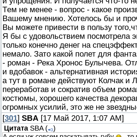
и упрощения. И получается что-то не 
Тем не менее - вопрос - какое произ
Вашему мнению. Хотелось бы и проч
Вы можете привести в пользу того,ч
Я бы с удовольствием посмотрела 
только конечно денег на спецэффек
немало. Зато какой полет для фанта
- роман - Река Хронос Булычева. О
и вдобавок - альтернативная истори
а тут в романе действуют Колчак и 
переработав и сократив объем рома
костюмы, хорошего качества декорац
огромных усилий, это же не звездны
[
301
]
SBA
[17 Май 2017, 1:07 AM]
Цитата
SBA
(
)
А если уж совсем раскатывать губу
, то