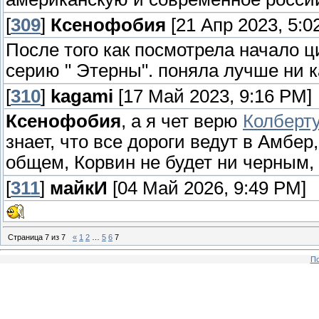
[
309
]
Ксенофобия
[21 Апр 2023, 5:0
После того как посмотрела начало ц
серию " Этерны". поняла лучше ни ка
[
310
]
kagami
[17 Май 2023, 9:16 PM]
Ксенофобия
, а я чет верю
Колберту
знает, что все дороги ведут в Амбер,
общем, Корвин не будет ни черным, 
[
311
]
майкИ
[04 Май 2026, 9:49 PM]
Страница
7
из
7
«
1
2
…
5
6
7
По