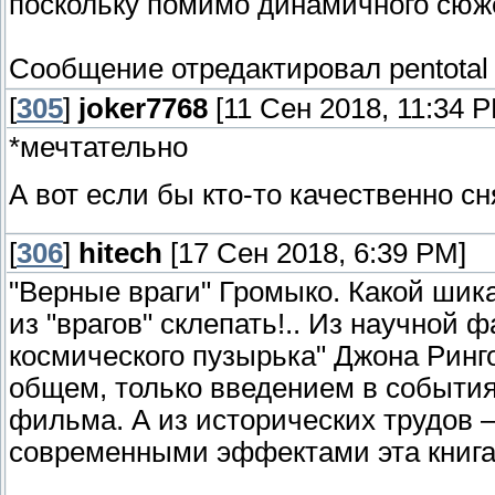
поскольку помимо динамичного сюж
Сообщение отредактировал
pentotal
[
305
]
joker7768
[11 Сен 2018, 11:34 
*мечтательно
А вот если бы кто-то качественно с
[
306
]
hitech
[17 Сен 2018, 6:39 PM]
"Верные враги" Громыко. Какой ши
из "врагов" склепать!.. Из научной
космического пузырька" Джона Ринго.
общем, только введением в события
фильма. А из исторических трудов 
современными эффектами эта книга