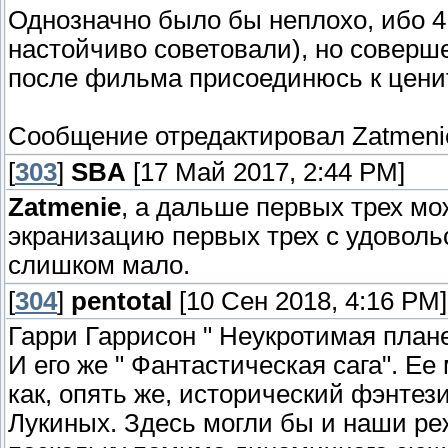
Однозначно было бы неплохо, ибо 4
настойчиво советовали), но соверш
после фильма присоединюсь к цени
Сообщение отредактировал
Zatmeni
[
303
]
SBA
[17 Май 2017, 2:44 PM]
Zatmenie
, а дальше первых трех мо
экранизацию первых трех с удоволь
слишком мало.
[
304
]
pentotal
[10 Сен 2018, 4:16 PM]
Гарри Гаррисон " Неукротимая плане
И его же " Фантастическая сага". Е
как, опять же, исторический фэнтез
Лукиных. Здесь могли бы и наши ре