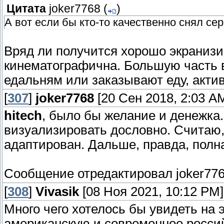
Цитата
joker7768
(
)
А вот если бы кто-то качественно снял сер
Вряд ли получится хорошо экранизи
кинематографична. Большую часть 
едальням или заказывают еду, акти
[
307
]
joker7768
[20 Сен 2018, 2:03 A
hitech
, было бы желание и денежка
визуализировать дословно. Считаю,
адаптирован. Дальше, правда, полна
Сообщение отредактировал
joker77
[
308
]
Vivasik
[08 Ноя 2021, 10:12 PM]
Много чего хотелось бы увидеть на э
американскую и современное росси