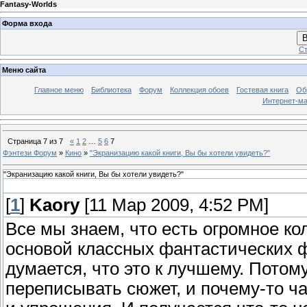
Fantasy-Worlds
Форма входа
В
Ст
Меню сайта
Главное меню
Библиотека
Форум
Коллекция обоев
Гостевая книга
Об
Интернет-ма
Страница
7
из
7
«
1
2
…
5
6
7
Фэнтези Форум
»
Кино
»
"Экранизацию какой книги, Вы бы хотели увидеть?"
"Экранизацию какой книги, Вы бы хотели увидеть?"
[
1
]
Kaory
[11 Мар 2009, 4:52 PM]
Все мы знаем, что есть огромное ко
основой классных фантастических ф
думается, что это к лучшему. Потом
переписывать сюжет, и почему-то ч